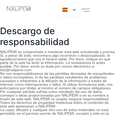
SOBRE NOSOTROS
MICLIJOR GROUP
TRABAJA CON NOSOTROS
Descargo de
responsabilidad
NALIPEMI se compromete a mantener esta web actualizada y precisa.
Si, a pesar de todo, encontrara algo incorrecto o desactualizado, le
agradeceríamos que nos lo hiciera saber. Por favor, indique en qué
parte de la web ha leído la información. La revisaremos lo antes
posible. Por favor, envíe su duda por correo electrónico a:
info@
nalipemi.com
.
No nos responsabilizamos de las pérdidas derivadas de inexactitudes
o datos incompletos, ni de las pérdidas resultantes de problemas
causados o inherentes a la difusión de la información a través de
Internet, como interrupciones o fallos. Al utilizar formularios web, nos
esforzamos por limitar al mínimo el número de campos obligatorios.
Por cualquier pérdida sufrida como resultado del uso de datos,
consejos o ideas proporcionadas por NALIPEMI o en su nombre a
través de esta web, NALIPEMI no acepta ninguna responsabilidad.
Todos los derechos de propiedad intelectual sobre el contenido de
esta web pertenecen a NALIPEMI.
La copia, difusión y cualquier otro uso de estos materiales no está
permitido sin el permiso escrito de NALIPEMI, excepto y sólo en la